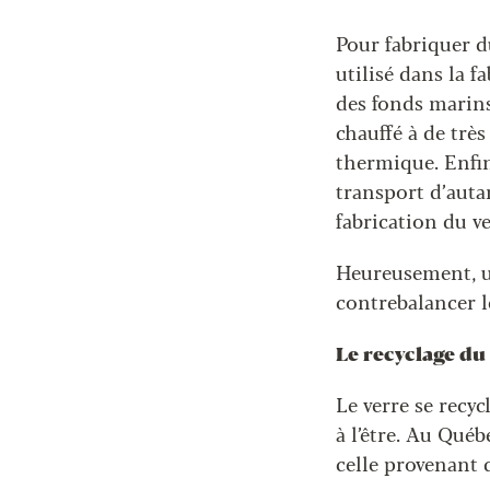
Pour fabriquer du
utilisé dans la 
des fonds marins,
chauffé à de trè
thermique. Enfin
transport d’auta
fabrication du v
Heureusement, un
contrebalancer le
Le recyclage du
Le verre se recyc
à l’être. Au Québ
celle provenant d