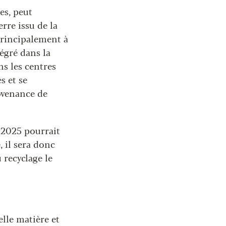
es, peut
rre issu de la
 principalement à
tégré dans la
s les centres
s et se
rovenance de
 2025 pourrait
 il sera donc
 recyclage le
elle matière et