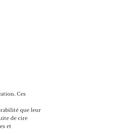
vation. Ces
abilité que leur
uite de cire
es et