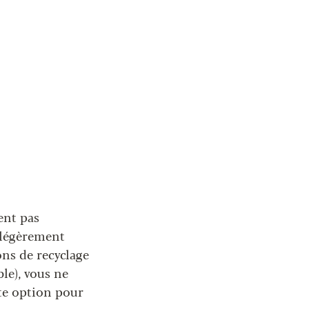
ent pas
 légèrement
ons de recyclage
ble), vous ne
nte option pour